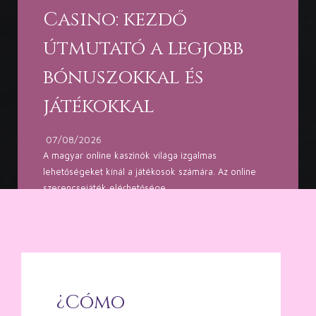
Casino: kezdő
útmutató a legjobb
bónuszokkal és
játékokkal
07/08/2026
A magyar online kaszinók világa izgalmas
lehetőségeket kínál a játékosok számára. Az online
szerencsejáték elérhetősége…
LEER MÁS
¿Cómo