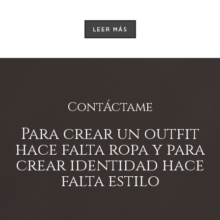
LEER MÁS
ContÁctame
Para crear un outfit
hace falta ropa y para
crear identidad hace
falta estilo