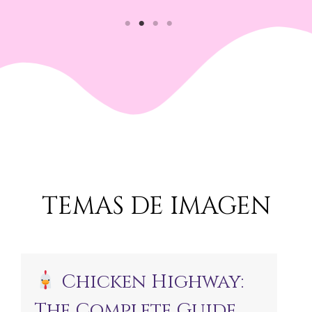
TEMAS DE IMAGEN
Chicken Highway:
The Complete Guide