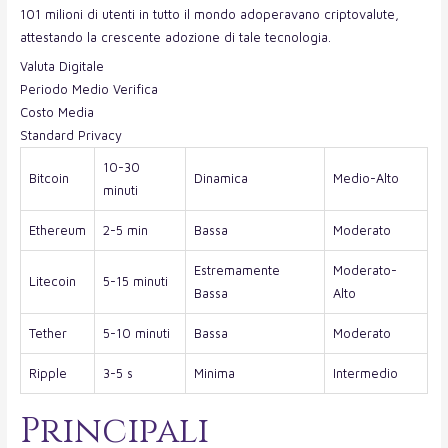
101 milioni di utenti in tutto il mondo adoperavano criptovalute,
attestando la crescente adozione di tale tecnologia.
Valuta Digitale
Periodo Medio Verifica
Costo Media
Standard Privacy
10-30
Bitcoin
Dinamica
Medio-Alto
minuti
Ethereum
2-5 min
Bassa
Moderato
Estremamente
Moderato-
Litecoin
5-15 minuti
Bassa
Alto
Tether
5-10 minuti
Bassa
Moderato
Ripple
3-5 s
Minima
Intermedio
Principali