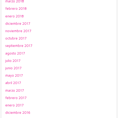
marzo 2018
febrero 2018
enero 2018
diciembre 2017
noviembre 2017
octubre 2017
septiembre 2017
agosto 2017
julio 2017
junio 2017
mayo 2017
abril 2017
marzo 2017
febrero 2017
enero 2017
diciembre 2016