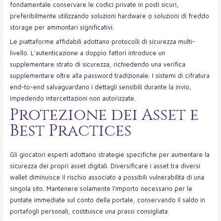
fondamentale conservare le codici private in posti sicuri,
preferibilmente utilizzando soluzioni hardware o soluzioni di freddo
storage per ammontari significativi.
Le piattaforme affidabili adottano protocolli di sicurezza multi-
livello. L’autenticazione a doppio fattori introduce un
supplementare strato di sicurezza, richiedendo una verifica
supplementare oltre alla password tradizionale. I sistemi di cifratura
end-to-end salvaguardano i dettagli sensibili durante la invio,
impedendo intercettazioni non autorizzate.
Protezione dei Asset e
Best Practices
Gli giocatori esperti adottano strategie specifiche per aumentare la
sicurezza dei propri asset digitali. Diversificare i asset tra diversi
wallet diminuisce il rischio associato a possibili vulnerabilità di una
singola sito. Mantenere solamente l’importo necessario per le
puntate immediate sul conto della portale, conservando il saldo in
portafogli personali, costituisce una prassi consigliata.