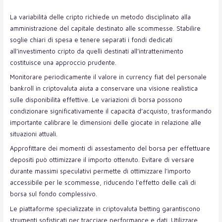
La variabilità delle cripto richiede un metodo disciplinato alla
amministrazione del capitale destinato alle scommesse. Stabilire
soglie chiari di spesa e tenere separati i fondi dedicati
all’investimento cripto da quelli destinati all’intrattenimento
costituisce una approccio prudente.
Monitorare periodicamente il valore in currency fiat del personale
bankroll in criptovaluta aiuta a conservare una visione realistica
sulle disponibilità effettive. Le variazioni di borsa possono
condizionare significativamente il capacità d’acquisto, trasformando
importante calibrare le dimensioni delle giocate in relazione alle
situazioni attuali.
Approfittare dei momenti di assestamento del borsa per effettuare
depositi può ottimizzare il importo ottenuto. Evitare di versare
durante massimi speculativi permette di ottimizzare l’importo
accessibile per le scommesse, riducendo l’effetto delle cali di
borsa sul fondo complessivo.
Le piattaforme specializzate in criptovaluta betting garantiscono
strumenti sofisticati per tracciare performance e dati. Utilizzare