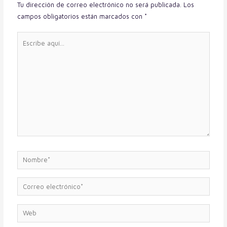
Tu dirección de correo electrónico no será publicada.
Los
campos obligatorios están marcados con
*