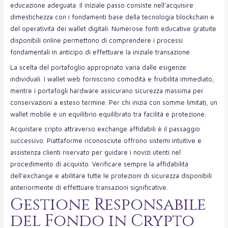
educazione adeguata. Il iniziale passo consiste nell’acquisire
dimestichezza con i fondamenti base della tecnologia blockchain e
del operatività dei wallet digitali. Numerose fonti educative gratuite
disponibili online permettono di comprendere i processi
fondamentali in anticipo di effettuare la iniziale transazione.
La scelta del portafoglio appropriato varia dalle esigenze
individuali. I wallet web forniscono comodità e fruibilità immediato,
mentre i portafogli hardware assicurano sicurezza massima per
conservazioni a esteso termine. Per chi inizia con somme limitati, un
wallet mobile è un equilibrio equilibrato tra facilità e protezione.
Acquistare cripto attraverso exchange affidabili è il passaggio
successivo. Piattaforme riconosciute offrono sistemi intuitive e
assistenza clienti riservato per guidare i novizi utenti nel
procedimento di acquisto. Verificare sempre la affidabilità
dell’exchange e abilitare tutte le protezioni di sicurezza disponibili
anteriormente di effettuare transazioni significative.
Gestione Responsabile
del Fondo in Crypto