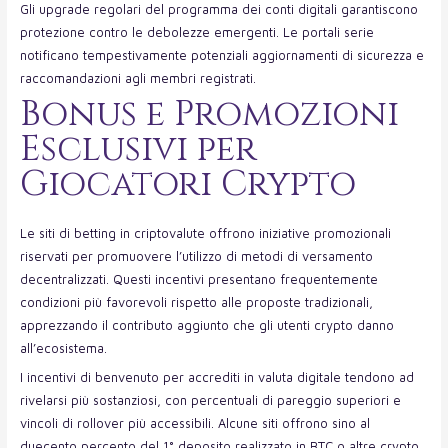
Gli upgrade regolari del programma dei conti digitali garantiscono
protezione contro le debolezze emergenti. Le portali serie
notificano tempestivamente potenziali aggiornamenti di sicurezza e
raccomandazioni agli membri registrati.
Bonus e Promozioni
Esclusivi per
Giocatori Crypto
Le siti di betting in criptovalute offrono iniziative promozionali
riservati per promuovere l’utilizzo di metodi di versamento
decentralizzati. Questi incentivi presentano frequentemente
condizioni più favorevoli rispetto alle proposte tradizionali,
apprezzando il contributo aggiunto che gli utenti crypto danno
all’ecosistema.
I incentivi di benvenuto per accrediti in valuta digitale tendono ad
rivelarsi più sostanziosi, con percentuali di pareggio superiori e
vincoli di rollover più accessibili. Alcune siti offrono sino al
duecento percento del 1° deposito realizzato in BTC o altre crypto,