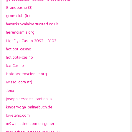
Grandpasha (3)
grom.club (tr)
hawickroyalalbertunited.co.uk
herenciamia.org
HighFlys Casino 3092 – 3103
hotloot-casino
hotloots-casino
Ice Casino
isotopegeoscience.org
iwizsol.com (tr)
Jeux
josephinesrestaurant.co.uk
kinderyoga-onlinebuch.de
lovetahq.com
m9wincasino.com en generic