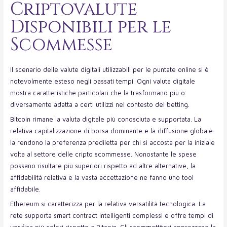
Criptovalute
Disponibili per le
Scommesse
Il scenario delle valute digitali utilizzabili per le puntate online si è
notevolmente esteso negli passati tempi. Ogni valuta digitale
mostra caratteristiche particolari che la trasformano più o
diversamente adatta a certi utilizzi nel contesto del betting.
Bitcoin rimane la valuta digitale più conosciuta e supportata. La
relativa capitalizzazione di borsa dominante e la diffusione globale
la rendono la preferenza prediletta per chi si accosta per la iniziale
volta al settore delle cripto scommesse. Nonostante le spese
possano risultare più superiori rispetto ad altre alternative, la
affidabilità relativa e la vasta accettazione ne fanno uno tool
affidabile.
Ethereum si caratterizza per la relativa versatilità tecnologica. La
rete supporta smart contract intelligenti complessi e offre tempi di