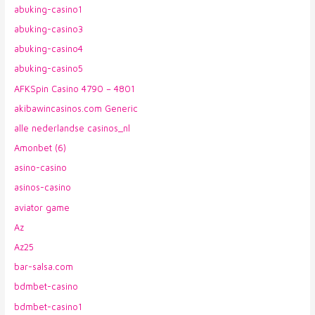
abuking-casino1
abuking-casino3
abuking-casino4
abuking-casino5
AFKSpin Casino 4790 – 4801
akibawincasinos.com Generic
alle nederlandse casinos_nl
Amonbet (6)
asino-casino
asinos-casino
aviator game
Az
Az25
bar-salsa.com
bdmbet-casino
bdmbet-casino1