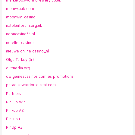
marketbosworthbrewery.co.uk
mem-saab.com
moonwin-casino
natplanforum.org.uk
neoncasino54.pl
neteller casinos
nieuwe online casino_nl
Olga Turkey (tr)
outmedia.org
owlgamescasinos.com es promotions
paradisewarriorretreat.com
Partners
Pin Up Win
Pin-up AZ
Pin-up ru
PinUp AZ