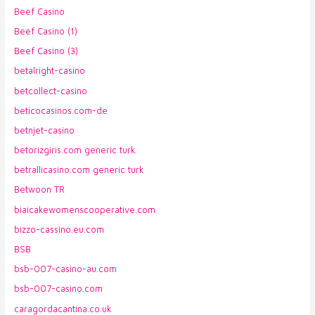
Beef Casino
Beef Casino (1)
Beef Casino (3)
betalright-casino
betcollect-casino
beticocasinos.com-de
betnjet-casino
betorizgiris.com generic turk
betrallicasino.com generic turk
Betwoon TR
biaicakewomenscooperative.com
bizzo-cassino.eu.com
BSB
bsb-007-casino-au.com
bsb-007-casino.com
caragordacantina.co.uk