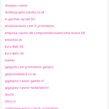
divaspin-casino
dudleygraphicsstudio.co.uk
e-german-up.net (tr)
elvisluckcasino.com fr promotions
empirea-casino-de.compromotionswelcome-bonus DE
ennorton.uk
Euro Bets DE
Euro Bets UK
Games
getgodz.com promotions generic
getpoundsback.co.uk
gigaspinz-casino-games.nl
gigaspinz-casino-nederland.nl
Giochi
Glory tr
goldspiniacasinos.com fr promotions