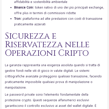
affidabilità e sostenibilità ambientale
Binance Coin:
token nativo di uno dei più principali exchange,
offre plus in termini di commissioni ridotte
Tron:
piattaforma ad alte prestazioni con costi di transazione
praticamente azzerati
Sicurezza e
Riservatezza nelle
Operazioni Cripto
La garanzia rappresenta una esigenza assoluta quando si tratta di
gestire fondi nelle siti di gioco in valute digitali. Le sistemi
crittografiche avanzate proteggono qualsiasi transazione, facendo
praticamente impossibile qualsiasi prova di manipolazione o
manipolazione.
Le password private sono l’elemento fondamentale della
protezione crypto. Questi sequenze alfanumerici esclusivi
garantiscono il controllo esclusivo ai asset del wallet digitale. È