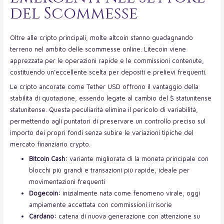
del Scommesse
Oltre alle cripto principali, molte altcoin stanno guadagnando
terreno nel ambito delle scommesse online. Litecoin viene
apprezzata per le operazioni rapide e le commissioni contenute,
costituendo un’eccellente scelta per depositi e prelievi frequenti.
Le cripto ancorate come Tether USD offrono il vantaggio della
stabilità di quotazione, essendo legate al cambio del $ statunitense
statunitense. Questa peculiarità elimina il pericolo di variabilità,
permettendo agli puntatori di preservare un controllo preciso sul
importo dei propri fondi senza subire le variazioni tipiche del
mercato finanziario crypto.
Bitcoin Cash:
variante migliorata di la moneta principale con
blocchi più grandi e transazioni più rapide, ideale per
movimentazioni frequenti
Dogecoin:
inizialmente nata come fenomeno virale, oggi
ampiamente accettata con commissioni irrisorie
Cardano:
catena di nuova generazione con attenzione su