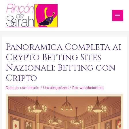
Panoramica Completa ai
Crypto Betting Sites
Nazionali: Betting con
Cripto
Deja un comentario
/
Uncategorized
/ Por
wpadminerlzp